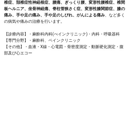
椎症、頚椎症性神経根症、腰痛、ぎっくり腰、変形性腰椎症、椎間
板ヘルニア、坐骨神経痛、脊柱管狭さく症、変形性膝関節症、膝の
痛み、手や足の痛み、手や足のしびれ、がんによる痛み
、など多く
の病気や痛みの治療を行います。
【診療内容】・麻酔科内科(べインクリニック)・内科・呼吸器科
【専門分野】・麻酔科、ペインクリニック
【その他】・血液・X線・心電図・骨密度測定・動脈硬化測定・腹
部及び心エコー