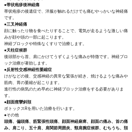
●帯状疱疹後神経痛
帯状疱疹の後遺症で、洋服が触れるだけでも痛むやっかいな神経痛
です。
●三叉神経痛
顔に触ったり物を食べたりすることで、電気が走るような激しい痛
みが顔や頭の一部に起こります。
神経ブロックや特殊なくすりで治療します。
●天柱症候群
後頭部から首、肩にかけてうずくような痛みが特徴です。神経ブロ
ック治療が著効します。
●反射性交感神経性萎縮症
けがなどの後、交感神経の異常な緊張が続き、焼けるような痛みや
筋肉、胃の萎縮が起こります。
進行性の病気のため早めに神経ブロック治療をする必要がありま
す。
●顔面痙攣斜頚
ボトックスRを用いた治療を行います。
●その他
頭痛、偏頭痛、筋緊張性頭痛、顔面神経麻痺、顔面の痛み、首の痛
み、肩こり、五十肩、肩関節周囲炎、頸肩腕症候群、むちうち、頚