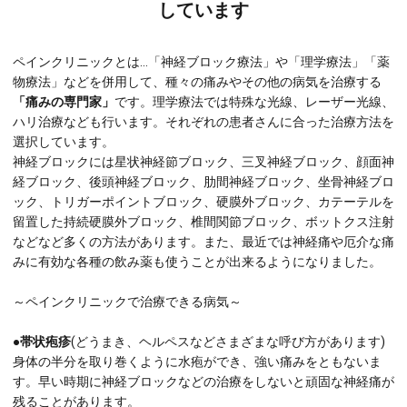
しています
ペインクリニックとは…「神経ブロック療法」や「理学療法」「薬
物療法」などを併用して、種々の痛みやその他の病気を治療する
「痛みの専門家」
です。理学療法では特殊な光線、レーザー光線、
ハリ治療なども行います。それぞれの患者さんに合った治療方法を
選択しています。
神経ブロックには星状神経節ブロック、三叉神経ブロック、顔面神
経ブロック、後頭神経ブロック、肋間神経ブロック、坐骨神経ブロ
ック、トリガーポイントブロック、硬膜外ブロック、カテーテルを
留置した持続硬膜外ブロック、椎間関節ブロック、ボットクス注射
などなど多くの方法があります。また、最近では神経痛や厄介な痛
みに有効な各種の飲み薬も使うことが出来るようになりました。
～ペインクリニックで治療できる病気～
●帯状疱疹
(どうまき、ヘルペスなどさまざまな呼び方があります)
身体の半分を取り巻くように水疱ができ、強い痛みをともないま
す。早い時期に神経ブロックなどの治療をしないと頑固な神経痛が
残ることがあります。